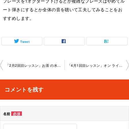
フレーズを1オクターブ下げるとか複雑なフレーズはやめてル
ート弾きにするとか全体の音を聴いて工夫してみることをお
すすめします。
Tweet
投
「2月2回目レッスン」お茶 の水教室 2026-02-16-no0095-1161
「4月1回目レッスン」オン ライン教室 2026-04-20-no0095-0024
稿
ナ
コメントを残す
ビ
ゲ
名前
必須
ー