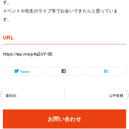
す。
イベントや先生のライブ等でお会いできたらと思っていま
す。
URL
https://wp.me/p4qZoY-9E
Tweet
投
森佑紀
山平俊輔
稿
ナ
お問い合わせ
ビ