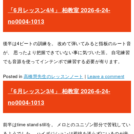
「6月レッスン4/4」 柏教室 2026-6-24-
no0004-1013
後半は4ビートの訓練を。 改めて弾いてみると指板のルート音
が、 思ったより把握できていない事に気づいた筈。 自宅練習
でも音源を使ってインテンポで練習する必要が有ります。
Posted in
高橋慧先生のレッスンノート
|
Leave a comment
「6月レッスン3/4」 柏教室 2026-6-24-
no0004-1013
前半はtime stand stillを。 メロとのユニゾン部分で苦戦してい
るようでした。 ハイポジションは視線を送らずにいるのが辛