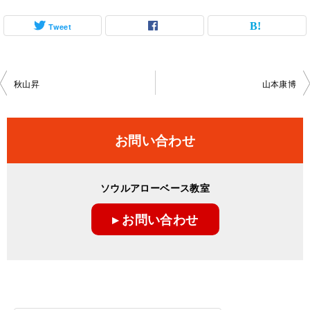
Tweet
投
秋山昇
山本康博
稿
ナ
お問い合わせ
ビ
ゲ
ソウルアローベース教室
ー
▸ お問い合わせ
シ
ョ
ン