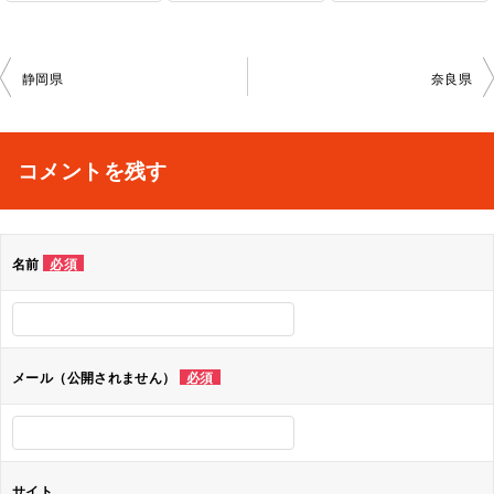
投
静岡県
奈良県
稿
ナ
コメントを残す
ビ
ゲ
名前
必須
ー
シ
ョ
メール（公開されません）
必須
ン
サイト