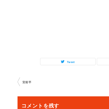
Tweet
投
宮前平
稿
ナ
コメントを残す