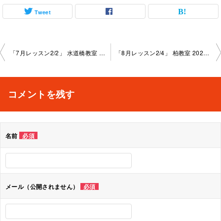
Tweet
投
「7月レッスン2/2」 水道橋教室 2023-7-31-no0004-1006
「8月レッスン2/4」 柏教室 2023-8-9-no0004-1013
稿
ナ
コメントを残す
ビ
ゲ
名前
必須
ー
シ
ョ
メール（公開されません）
必須
ン