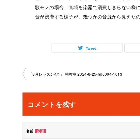
歌モノの場合、音域を楽器で消費しきらない様
音が渋滞する様子が、幾つかの音源から見えた
Tweet
投
「8月レッスン4/4」 柏教室 2024-8-25-no0004-1013
稿
ナ
コメントを残す
ビ
ゲ
名前
必須