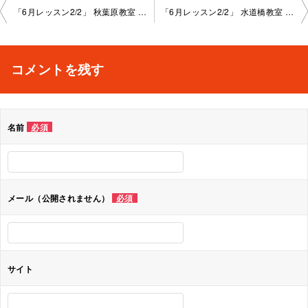
投
「6月レッスン2/2」 秋葉原教室 2024-6-29-no0004-1086
「6月レッスン2/2」 水道橋教室 2024-6-27-no0004-1006
稿
ナ
コメントを残す
ビ
ゲ
名前
必須
ー
シ
ョ
メール（公開されません）
必須
ン
サイト