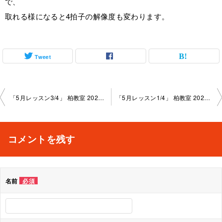
で、
取れる様になると4拍子の解像度も変わります。
Tweet
投
「5月レッスン3/4」 柏教室 2025-5-21-no0004-1013
「5月レッスン1/4」 柏教室 2025-5-21-no0004-1008
稿
ナ
コメントを残す
ビ
ゲ
名前
必須
ー
シ