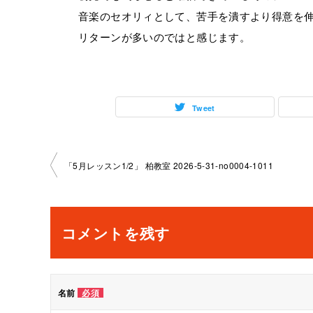
音楽のセオリィとして、苦手を潰すより得意を
リターンが多いのではと感じます。
Tweet
投
「5月レッスン1/2」 柏教室 2026-5-31-no0004-1011
稿
ナ
コメントを残す
ビ
ゲ
名前
必須