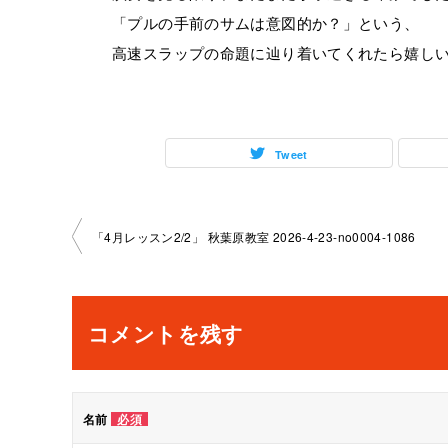
「プルの手前のサムは意図的か？」という、
高速スラップの命題に辿り着いてくれたら嬉し
Tweet
投
「4月レッスン2/2」 秋葉原教室 2026-4-23-no0004-1086
稿
ナ
コメントを残す
ビ
ゲ
名前
必須