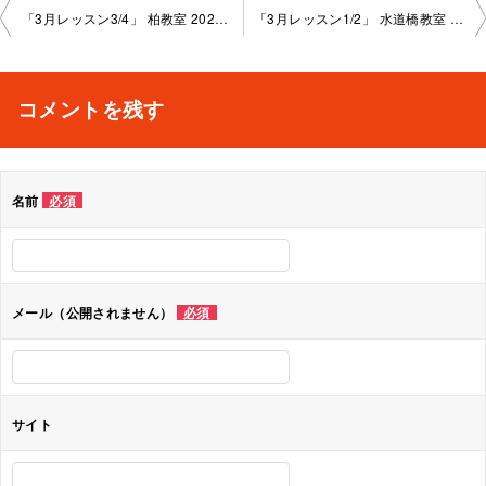
投
「3月レッスン3/4」 柏教室 2024-3-27-no0004-1008
「3月レッスン1/2」 水道橋教室 2024-3-28-no0004-1006
稿
ナ
コメントを残す
ビ
ゲ
名前
必須
ー
シ
ョ
メール（公開されません）
必須
ン
サイト