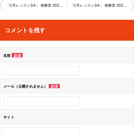
投
「2月レッスン3/4」 柏教室 2025-2-20-no0004-1008
「2月レッスン3/4」 柏教室 2025-2-26-no0004-1013
稿
ナ
コメントを残す
ビ
ゲ
名前
必須
ー
シ
ョ
メール（公開されません）
必須
ン
サイト