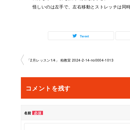
怪しいのは左手で、左右移動とストレッチは同
Tweet
投
「2月レッスン1/4」 柏教室 2024-2-14-no0004-1013
稿
ナ
コメントを残す
ビ
ゲ
名前
必須
ー