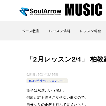
ベース教室
レッスン場所
レッスン料金
「2月レッスン2/4」 柏教室 20
公開日：
2024年2月26日
高橋慧先生のレッスンノート
後半は永遠という場所。
何故か誰も弾きこなせない曲なので、
自分なりの正解を掴んで貰えたらと。