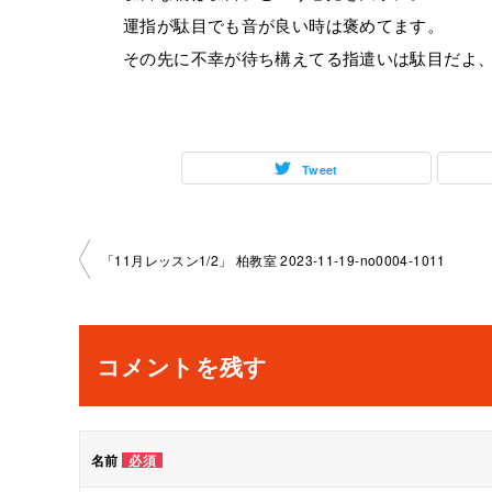
運指が駄目でも音が良い時は褒めてます。
その先に不幸が待ち構えてる指遣いは駄目だよ
Tweet
投
「11月レッスン1/2」 柏教室 2023-11-19-no0004-1011
稿
ナ
コメントを残す
ビ
ゲ
名前
必須