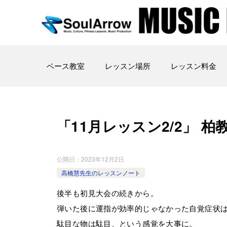
ベース教室
レッスン場所
レッスン料金
「11月レッスン2/2」 柏教室 2
公開日：
2023年12月2日
高橋慧先生のレッスンノート
後半も初見大会の続きから。
弾いた後に運指が効率的じゃなかった自覚症状
駄目な物は駄目、という感覚を大事に。