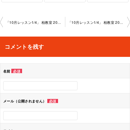
投
「10月レッスン1/4」 柏教室 2025-10-15-no0004-1013
「10月レッスン1/4」 柏教室 2025-10-15-no0004-1008
稿
ナ
コメントを残す
ビ
ゲ
名前
必須
ー
シ
ョ
メール（公開されません）
必須
ン