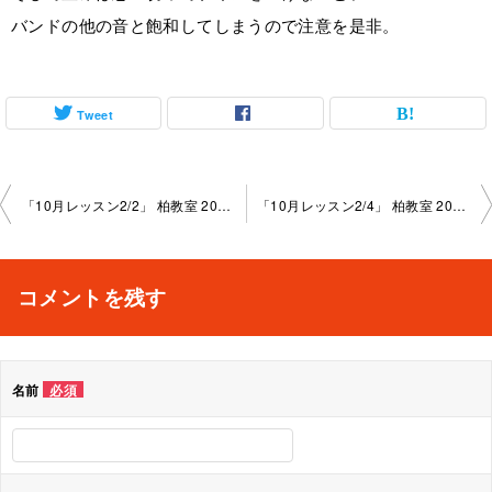
バンドの他の音と飽和してしまうので注意を是非。
Tweet
投
「10月レッスン2/2」 柏教室 2025-10-15-no0004-1010
「10月レッスン2/4」 柏教室 2025-10-15-no0004-1013
稿
ナ
コメントを残す
ビ
ゲ
名前
必須
ー
シ