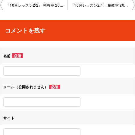
投
「10月レッスン2/2」 柏教室 2023-10-18-no0004-1010
「10月レッスン2/4」 柏教室 2023-10-18-no0004-1013
稿
ナ
コメントを残す
ビ
ゲ
名前
必須
ー
シ
ョ
メール（公開されません）
必須
ン
サイト