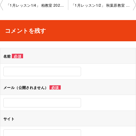
投
「1月レッスン1/4」 柏教室 2025-1-15-no0004-1008
「1月レッスン1/2」 秋葉原教室 2025-1-16-no0004-1086
稿
ナ
コメントを残す
ビ
ゲ
名前
必須
ー
シ
ョ
メール（公開されません）
必須
ン
サイト