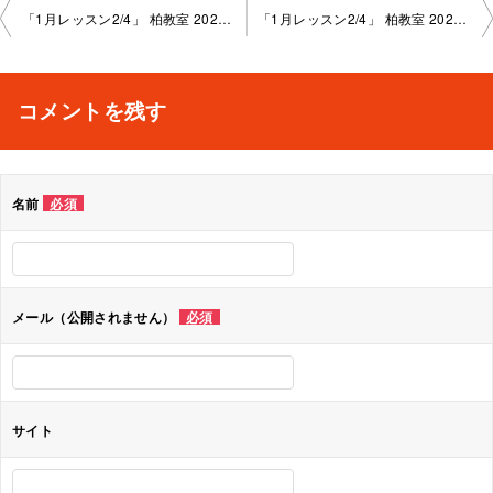
投
「1月レッスン2/4」 柏教室 2025-1-21-no0004-1013
「1月レッスン2/4」 柏教室 2025-1-21-no0004-1008
稿
ナ
コメントを残す
ビ
ゲ
名前
必須
ー
シ
ョ
メール（公開されません）
必須
ン
サイト