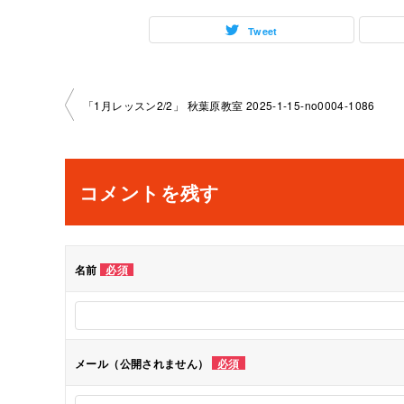
Tweet
投
「1月レッスン2/2」 秋葉原教室 2025-1-15-no0004-1086
稿
ナ
コメントを残す
ビ
ゲ
名前
必須
ー
シ
メール（公開されません）
必須
ョ