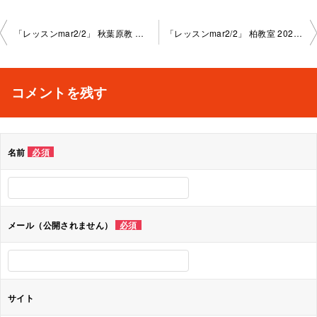
投
「レッスンmar2/2」 秋葉原教 室 2023-3-30-­no0004-­1086
「レッスンmar2/2」 柏教室 2023-3-31-no0004-1010
稿
ナ
コメントを残す
ビ
ゲ
名前
必須
ー
シ
ョ
メール（公開されません）
必須
ン
サイト