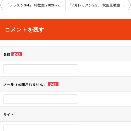
投
「レッスン3/4」 柏教室 2023-7-26-no0004-1008
「7月レッスン2/2」 秋葉原教室 2023-7-27-no0004-1086
稿
ナ
コメントを残す
ビ
ゲ
名前
必須
ー
シ
ョ
メール（公開されません）
必須
ン
サイト