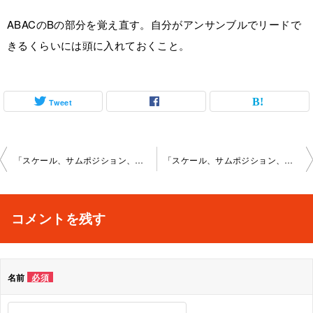
ABACのBの部分を覚え直す。自分がアンサンブルでリードで
きるくらいには頭に入れておくこと。
Tweet
投
「スケール、サムポジション、理論4」新宿教室2024年-2月5日-no0033-1122
「スケール、サムポジション、理論5」新宿教室2024年-2月24日-no0033-1122
稿
ナ
コメントを残す
ビ
ゲ
名前
必須
ー