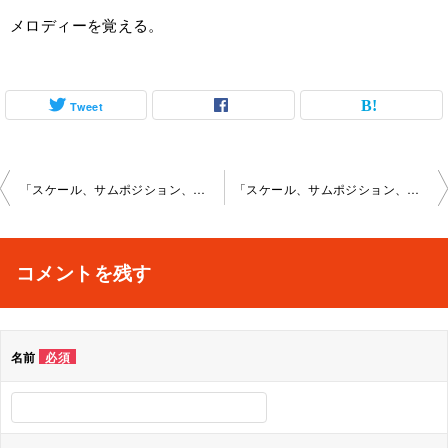
メロディーを覚える。
Tweet
投
「スケール、サムポジション、トランスクライブ3」新宿教室2023年-12月16日-no0033-112 2
「スケール、サムポジション、理論1」新宿教室2023年-12月26日-no0033-1122
稿
ナ
コメントを残す
ビ
ゲ
名前
必須
ー
シ